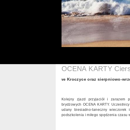
OCENA KARTY Ciers
pniowy Tarnów, sierpniowe Kroczyce oraz sierpniowo-wrześn
Kolejny zjazd przyjaciół i zarazem
brydżowych OCENA KARTY. Uczestnicy oce
udany biesiadno-taneczny wieczorek 
podszkolenia i miłego spędzenia czasu w