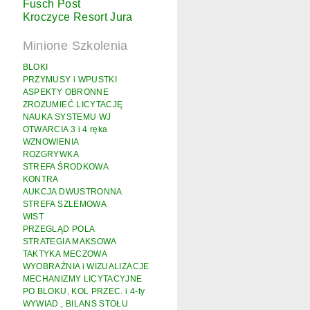
Fusch Post
Kroczyce Resort Jura
Minione Szkolenia
BLOKI
PRZYMUSY i WPUSTKI
ASPEKTY OBRONNE
ZROZUMIEĆ LICYTACJĘ
NAUKA SYSTEMU WJ
OTWARCIA 3 i 4 ręka
WZNOWIENIA
ROZGRYWKA
STREFA ŚRODKOWA
KONTRA
AUKCJA DWUSTRONNA
STREFA SZLEMOWA
WIST
PRZEGLĄD POLA
STRATEGIA MAKSOWA
TAKTYKA MECZOWA
WYOBRAŹNIA i WIZUALIZACJE
MECHANIZMY LICYTACYJNE
PO BLOKU, KOL PRZEC. i 4-ty
WYWIAD., BILANS STOŁU