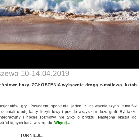
zewo 10-14.04.2019
iowe Łazy. ZGŁOSZENIA wyłącznie drogą e-mailową: kztabu@
 pasjonatów gry. Powodem spotkania jeden z najważniejszych tematów
niali urodę karty, liczyli lewy i przede wszystkim dużo grali. Był także
integracyjny i nocne rozmowy nie tylko o brydżu. Następna okazja do
śród fajnych ludzi w sierpniu.
Więcej...
TURNIEJE: