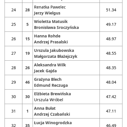
Renatka Pawelec
24
28
51.34
Jerzy Wielgus
Wioletta Matusik
25
5
49.17
Bronisława Sroczyńska
Hanna Rohde
26
15
48.97
Andrzej Prasalski
Urszula Jakubowska
27
19
48.55
Małgorzata Błażejczyk
Aleksandra Wilk
28
26
48.35
Jacek Gajda
Grażyna Blech
29
46
48.04
Edmund Reczuga
Elżbieta Brewińska
30
30
47.42
Urszula Wróbel
Anna Bułat
31
1
47.11
Andrzej Czabański
Łucja Winogrodzka
32
35
46.49