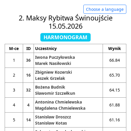
Choose a language
2. Maksy Rybitwa Świnoujście
15.05.2026
HARMONOGRAM
M-ce
ID
Uczestnicy
Wynik
Iwona Puczyłowska
1
36
66.84
Marek Nasiłowski
Zbigniew Kozerski
2
16
65.70
Leszek Grzelak
Bożena Budnik
3
32
64.15
Sławomir Szczełkun
Antonina Chmielewska
4
4
61.88
Magdalena Chmielewska
Stanisław Droszcz
5
14
61.16
Stanisław Kotas