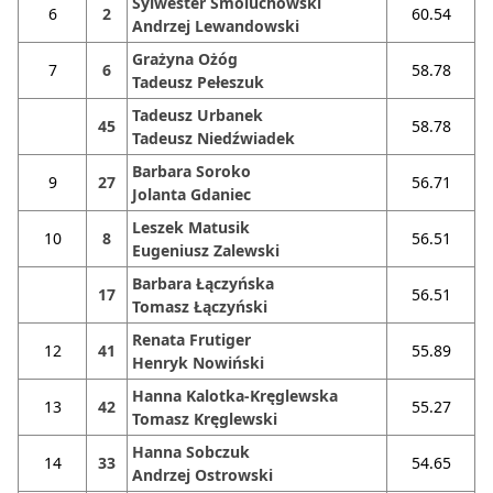
Sylwester Smoluchowski
6
2
60.54
Andrzej Lewandowski
Grażyna Ożóg
7
6
58.78
Tadeusz Pełeszuk
Tadeusz Urbanek
45
58.78
Tadeusz Niedźwiadek
Barbara Soroko
9
27
56.71
Jolanta Gdaniec
Leszek Matusik
10
8
56.51
Eugeniusz Zalewski
Barbara Łączyńska
17
56.51
Tomasz Łączyński
Renata Frutiger
12
41
55.89
Henryk Nowiński
Hanna Kalotka-Kręglewska
13
42
55.27
Tomasz Kręglewski
Hanna Sobczuk
14
33
54.65
Andrzej Ostrowski