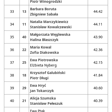
Piotr Winogrodzki
Barbara Boruta
33
13
44.42
Zbigniew Sabała
Natalia Marczykiewicz
34
11
44.11
Stanisław Kowalczewski
Małgorzata Węglewska
35
40
43.90
Halina Błaszczyk
Maria Kowal
36
22
42.36
Zofia Diakowska
Ewa Piotrowska
37
25
42.15
Elżbieta Nyberg
Krzysztof Galubiński
38
18
41.84
Piotr Długi
Ewa Hryć
39
29
40.60
Jan Tokarczyk
Alicja Szumska
40
21
40.39
Stanisław Pełeszuk
Ewa Ptak