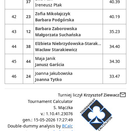
37
40.39
Ireneusz Ptak
Zofia Mikołajczyk
42
23
40.19
Barbara Podgórska
Barbara Zaborowska
43
12
35.23
Małgorzata Suchańska
Elżbieta Niebrzydowska-Starakiewicz
44
38
34.40
Wacław Starakiewicz
Maja Janik
45
44
34.30
Janusz Garścia
Joanna Jakubowska
46
24
33.47
Joanna Tytko
mail_outline
Turniej liczył
Krzysztof Ziewacz
Tournament Calculator
S. Mączka
v.:
1.10.41.23076
gen.:
15-05-2026 17:27:49
Double-dummy analysis by
BCalc