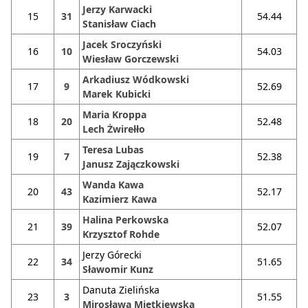
Jerzy Karwacki
15
31
54.44
Stanisław Ciach
Jacek Sroczyński
16
10
54.03
Wiesław Gorczewski
Arkadiusz Wódkowski
17
9
52.69
Marek Kubicki
Maria Kroppa
18
20
52.48
Lech Żwirełło
Teresa Lubas
19
7
52.38
Janusz Zajączkowski
Wanda Kawa
20
43
52.17
Kazimierz Kawa
Halina Perkowska
21
39
52.07
Krzysztof Rohde
Jerzy Górecki
22
34
51.65
Sławomir Kunz
Danuta Zielińska
23
3
51.55
Mirosława Miętkiewska