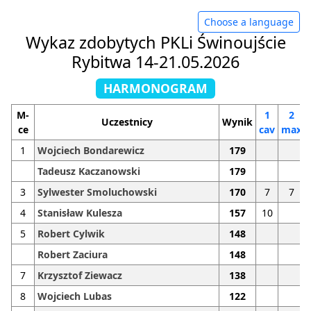
Choose a language
Wykaz zdobytych PKLi Świnoujście
Rybitwa 14-21.05.2026
HARMONOGRAM
M-
1
2
Uczestnicy
Wynik
ce
cav
max
1
Wojciech Bondarewicz
179
Tadeusz Kaczanowski
179
3
Sylwester Smoluchowski
170
7
7
4
Stanisław Kulesza
157
10
5
Robert Cylwik
148
Robert Zaciura
148
7
Krzysztof Ziewacz
138
8
Wojciech Lubas
122