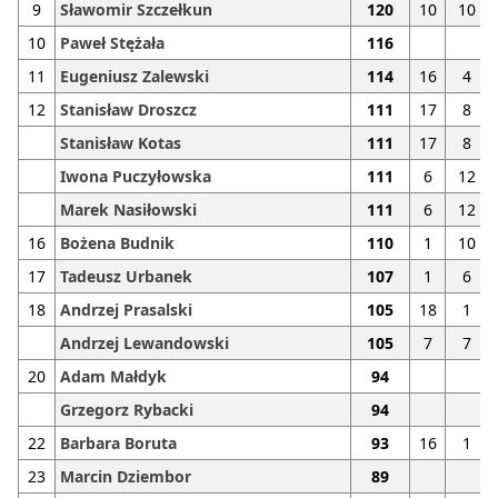
9
Sławomir Szczełkun
120
10
10
10
Paweł Stężała
116
11
Eugeniusz Zalewski
114
16
4
12
Stanisław Droszcz
111
17
8
Stanisław Kotas
111
17
8
Iwona Puczyłowska
111
6
12
Marek Nasiłowski
111
6
12
16
Bożena Budnik
110
1
10
17
Tadeusz Urbanek
107
1
6
18
Andrzej Prasalski
105
18
1
Andrzej Lewandowski
105
7
7
20
Adam Małdyk
94
Grzegorz Rybacki
94
22
Barbara Boruta
93
16
1
23
Marcin Dziembor
89