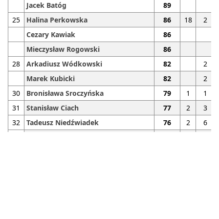
Jacek Batóg
89
25
Halina Perkowska
86
18
2
Cezary Kawiak
86
Mieczysław Rogowski
86
28
Arkadiusz Wódkowski
82
2
Marek Kubicki
82
2
30
Bronisława Sroczyńska
79
1
1
31
Stanisław Ciach
77
2
3
32
Tadeusz Niedźwiadek
76
2
6
33
Wiesław Gorczewski
75
8
2
Grzegorz Niewiarowski
75
mail_outline
Turniej liczył
Krzysztof Ziewacz
35
Jacek Sroczyński
69
8
2
Tournament Calculator
Jerzy Wielgus
69
1
1
S. Mączka
v.:
1.10.41.23076
37
Zdzisław Michalski
68
gen.:
20-05-2026 22:13:37
Mariusz Wierzchowski
68
tournamentcalculator.pl